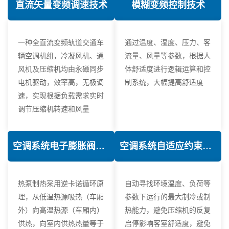
直流矢量变频调速技术
模糊变频控制技术
一种全直流变频轨道交通车
通过温度、湿度、压力、客
辆空调机组，冷凝风机、通
流量、风量等参数，根据人
风机及压缩机均由永磁同步
体舒适度进行逻辑运算和控
电机驱动，效率高，无极调
制系统，大幅提高舒适度
速，实现根据负载需求实时
调节压缩机转速和风量
空调系统电子膨胀阀热力学优化技术
空调系统自适应约束控制技术
热泵制热采用逆卡诺循环原
自动寻找环境温度、负荷等
理，从低温热源吸热（车厢
参数下运行的最大制冷或制
外）向高温热源（车厢内）
热能力，避免压缩机的反复
供热，向室内供热热量等于
启停影响客室舒适度，避免