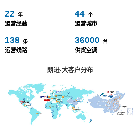
24
49
年
个
运营经验
运营城市
153
40000
条
台
运营线路
供货空调
朗进·大客户分布