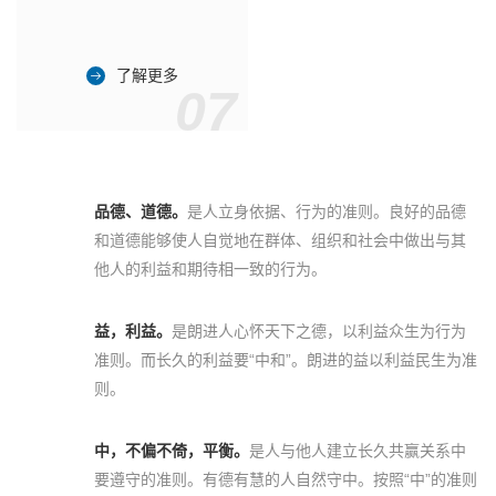
了解更多
07
品德、道德。
是人立身依据、行为的准则。良好的品德
和道德能够使人自觉地在群体、组织和社会中做出与其
他人的利益和期待相一致的行为。
益，利益。
是朗进人心怀天下之德，以利益众生为行为
准则。而长久的利益要“中和”。朗进的益以利益民生为准
则。
中，不偏不倚，平衡。
是人与他人建立长久共赢关系中
要遵守的准则。有德有慧的人自然守中。按照“中”的准则