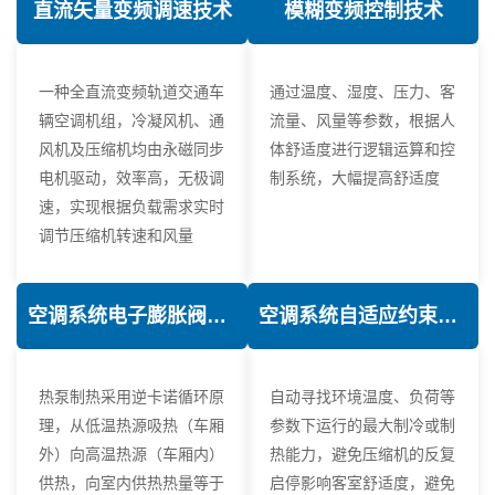
直流矢量变频调速技术
模糊变频控制技术
一种全直流变频轨道交通车
通过温度、湿度、压力、客
辆空调机组，冷凝风机、通
流量、风量等参数，根据人
风机及压缩机均由永磁同步
体舒适度进行逻辑运算和控
电机驱动，效率高，无极调
制系统，大幅提高舒适度
速，实现根据负载需求实时
调节压缩机转速和风量
空调系统电子膨胀阀热力学优化技术
空调系统自适应约束控制技术
热泵制热采用逆卡诺循环原
自动寻找环境温度、负荷等
理，从低温热源吸热（车厢
参数下运行的最大制冷或制
外）向高温热源（车厢内）
热能力，避免压缩机的反复
供热，向室内供热热量等于
启停影响客室舒适度，避免