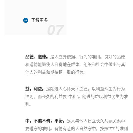
了解更多
07
品德、道德。
是人立身依据、行为的准则。良好的品德
和道德能够使人自觉地在群体、组织和社会中做出与其
他人的利益和期待相一致的行为。
益，利益。
是朗进人心怀天下之德，以利益众生为行为
准则。而长久的利益要“中和”。朗进的益以利益民生为准
则。
中，不偏不倚，平衡。
是人与他人建立长久共赢关系中
要遵守的准则。有德有慧的人自然守中。按照“中”的准则