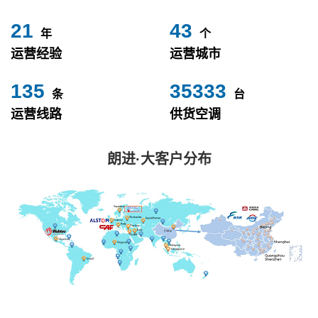
24
49
年
个
运营经验
运营城市
153
40000
条
台
运营线路
供货空调
朗进·大客户分布