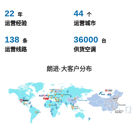
24
49
年
个
运营经验
运营城市
153
40000
条
台
运营线路
供货空调
朗进·大客户分布