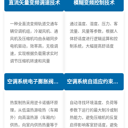
直流矢量变频调速技术
模糊变频控制技术
一种全直流变频轨道交通车
通过温度、湿度、压力、客
辆空调机组，冷凝风机、通
流量、风量等参数，根据人
风机及压缩机均由永磁同步
体舒适度进行逻辑运算和控
电机驱动，效率高，无极调
制系统，大幅提高舒适度
速，实现根据负载需求实时
调节压缩机转速和风量
空调系统电子膨胀阀热力学优化技术
空调系统自适应约束控制技术
热泵制热采用逆卡诺循环原
自动寻找环境温度、负荷等
理，从低温热源吸热（车厢
参数下运行的最大制冷或制
外）向高温热源（车厢内）
热能力，避免压缩机的反复
供热，向室内供热热量等于
启停影响客室舒适度，避免