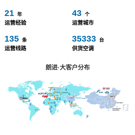
24
49
年
个
运营经验
运营城市
153
40000
条
台
运营线路
供货空调
朗进·大客户分布