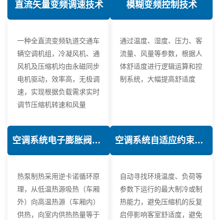
直流矢量变频调速技术
模糊变频控制技术
一种全直流变频轨道交通车
通过温度、湿度、压力、客
辆空调机组，冷凝风机、通
流量、风量等参数，根据人
风机及压缩机均由永磁同步
体舒适度进行逻辑运算和控
电机驱动，效率高，无极调
制系统，大幅提高舒适度
速，实现根据负载需求实时
调节压缩机转速和风量
空调系统电子膨胀阀热力学优化技术
空调系统自适应约束控制技术
热泵制热采用逆卡诺循环原
自动寻找环境温度、负荷等
理，从低温热源吸热（车厢
参数下运行的最大制冷或制
外）向高温热源（车厢内）
热能力，避免压缩机的反复
供热，向室内供热热量等于
启停影响客室舒适度，避免