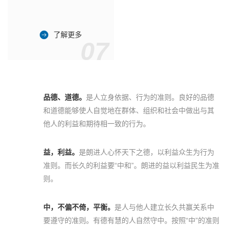
了解更多
07
品德、道德。
是人立身依据、行为的准则。良好的品德
和道德能够使人自觉地在群体、组织和社会中做出与其
他人的利益和期待相一致的行为。
益，利益。
是朗进人心怀天下之德，以利益众生为行为
准则。而长久的利益要“中和”。朗进的益以利益民生为准
则。
中，不偏不倚，平衡。
是人与他人建立长久共赢关系中
要遵守的准则。有德有慧的人自然守中。按照“中”的准则