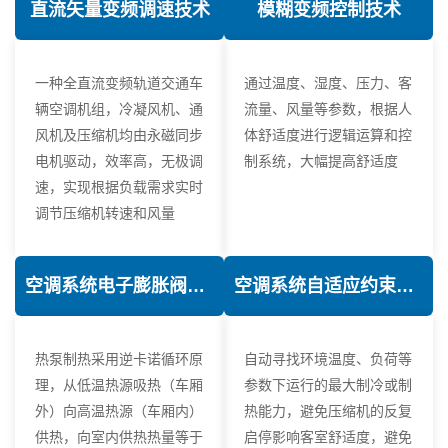
直流矢量变频调速技术
模糊变频控制技术
一种全直流变频轨道交通车
通过温度、湿度、压力、客
辆空调机组，冷凝风机、通
流量、风量等参数，根据人
风机及压缩机均由永磁同步
体舒适度进行逻辑运算和控
电机驱动，效率高，无极调
制系统，大幅提高舒适度
速，实现根据负载需求实时
调节压缩机转速和风量
空调系统电子膨胀阀热力学优化技术
空调系统自适应约束控制技术
热泵制热采用逆卡诺循环原
自动寻找环境温度、负荷等
理，从低温热源吸热（车厢
参数下运行的最大制冷或制
外）向高温热源（车厢内）
热能力，避免压缩机的反复
供热，向室内供热热量等于
启停影响客室舒适度，避免