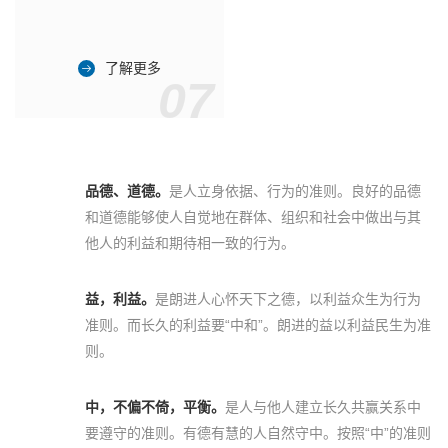
了解更多
07
品德、道德。
是人立身依据、行为的准则。良好的品德
和道德能够使人自觉地在群体、组织和社会中做出与其
他人的利益和期待相一致的行为。
益，利益。
是朗进人心怀天下之德，以利益众生为行为
准则。而长久的利益要“中和”。朗进的益以利益民生为准
则。
中，不偏不倚，平衡。
是人与他人建立长久共赢关系中
要遵守的准则。有德有慧的人自然守中。按照“中”的准则