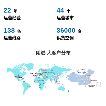
24
49
年
个
运营经验
运营城市
153
40000
条
台
运营线路
供货空调
朗进·大客户分布