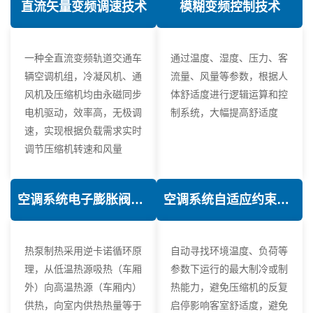
直流矢量变频调速技术
模糊变频控制技术
一种全直流变频轨道交通车
通过温度、湿度、压力、客
辆空调机组，冷凝风机、通
流量、风量等参数，根据人
风机及压缩机均由永磁同步
体舒适度进行逻辑运算和控
电机驱动，效率高，无极调
制系统，大幅提高舒适度
速，实现根据负载需求实时
调节压缩机转速和风量
空调系统电子膨胀阀热力学优化技术
空调系统自适应约束控制技术
热泵制热采用逆卡诺循环原
自动寻找环境温度、负荷等
理，从低温热源吸热（车厢
参数下运行的最大制冷或制
外）向高温热源（车厢内）
热能力，避免压缩机的反复
供热，向室内供热热量等于
启停影响客室舒适度，避免