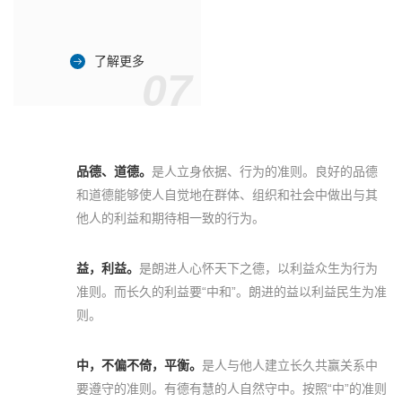
了解更多
07
品德、道德。
是人立身依据、行为的准则。良好的品德
和道德能够使人自觉地在群体、组织和社会中做出与其
他人的利益和期待相一致的行为。
益，利益。
是朗进人心怀天下之德，以利益众生为行为
准则。而长久的利益要“中和”。朗进的益以利益民生为准
则。
中，不偏不倚，平衡。
是人与他人建立长久共赢关系中
要遵守的准则。有德有慧的人自然守中。按照“中”的准则