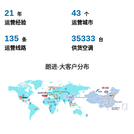
24
49
年
个
运营经验
运营城市
153
40000
条
台
运营线路
供货空调
朗进·大客户分布