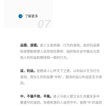
了解更多
07
品德、道德。
是人立身依据、行为的准则。良好的品德
和道德能够使人自觉地在群体、组织和社会中做出与其
他人的利益和期待相一致的行为。
益，利益。
是朗进人心怀天下之德，以利益众生为行为
准则。而长久的利益要“中和”。朗进的益以利益民生为准
则。
中，不偏不倚，平衡。
是人与他人建立长久共赢关系中
要遵守的准则。有德有慧的人自然守中。按照“中”的准则