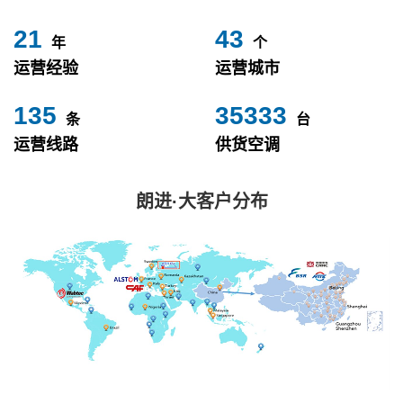
24
49
年
个
运营经验
运营城市
153
40000
条
台
运营线路
供货空调
朗进·大客户分布