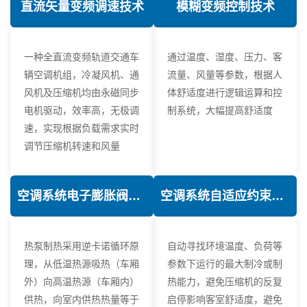
直流矢量变频调速技术
模糊变频控制技术
一种全直流变频轨道交通车
通过温度、湿度、压力、客
辆空调机组，冷凝风机、通
流量、风量等参数，根据人
风机及压缩机均由永磁同步
体舒适度进行逻辑运算和控
电机驱动，效率高，无极调
制系统，大幅提高舒适度
速，实现根据负载需求实时
调节压缩机转速和风量
空调系统电子膨胀阀热力学优化技术
空调系统自适应约束控制技术
热泵制热采用逆卡诺循环原
自动寻找环境温度、负荷等
理，从低温热源吸热（车厢
参数下运行的最大制冷或制
外）向高温热源（车厢内）
热能力，避免压缩机的反复
供热，向室内供热热量等于
启停影响客室舒适度，避免