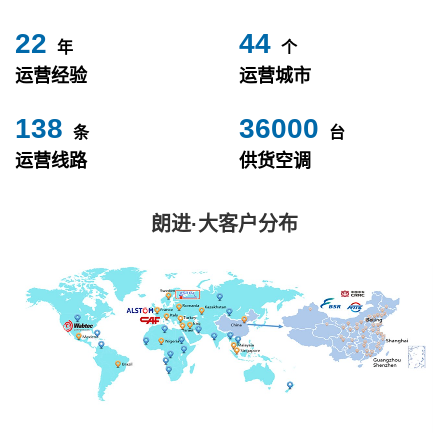
24
49
年
个
运营经验
运营城市
153
40000
条
台
运营线路
供货空调
朗进·大客户分布