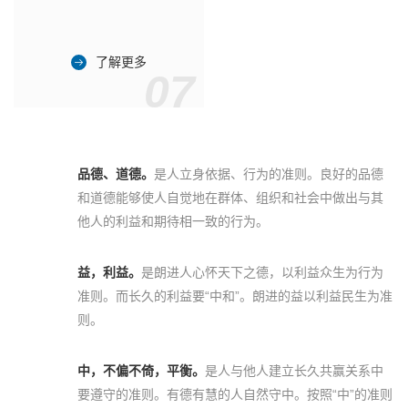
了解更多
07
品德、道德。
是人立身依据、行为的准则。良好的品德
和道德能够使人自觉地在群体、组织和社会中做出与其
他人的利益和期待相一致的行为。
益，利益。
是朗进人心怀天下之德，以利益众生为行为
准则。而长久的利益要“中和”。朗进的益以利益民生为准
则。
中，不偏不倚，平衡。
是人与他人建立长久共赢关系中
要遵守的准则。有德有慧的人自然守中。按照“中”的准则