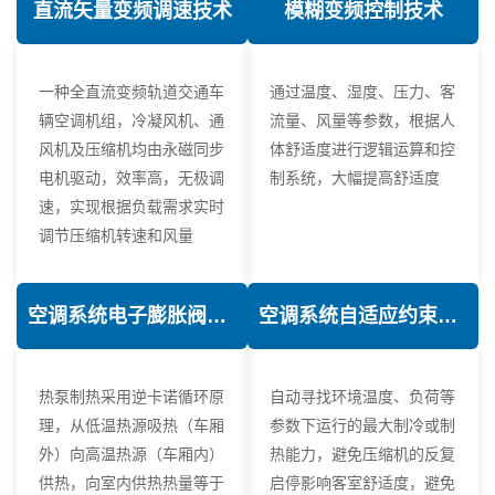
直流矢量变频调速技术
模糊变频控制技术
一种全直流变频轨道交通车
通过温度、湿度、压力、客
辆空调机组，冷凝风机、通
流量、风量等参数，根据人
风机及压缩机均由永磁同步
体舒适度进行逻辑运算和控
电机驱动，效率高，无极调
制系统，大幅提高舒适度
速，实现根据负载需求实时
调节压缩机转速和风量
空调系统电子膨胀阀热力学优化技术
空调系统自适应约束控制技术
热泵制热采用逆卡诺循环原
自动寻找环境温度、负荷等
理，从低温热源吸热（车厢
参数下运行的最大制冷或制
外）向高温热源（车厢内）
热能力，避免压缩机的反复
供热，向室内供热热量等于
启停影响客室舒适度，避免