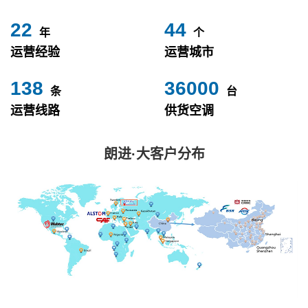
24
49
年
个
运营经验
运营城市
153
40000
条
台
运营线路
供货空调
朗进·大客户分布