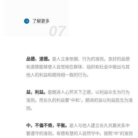
了解更多
07
品德、道德。
是人立身依据、行为的准则。良好的品德
和道德能够使人自觉地在群体、组织和社会中做出与其
他人的利益和期待相一致的行为。
益，利益。
是朗进人心怀天下之德，以利益众生为行为
准则。而长久的利益要“中和”。朗进的益以利益民生为准
则。
中，不偏不倚，平衡。
是人与他人建立长久共赢关系中
要遵守的准则。有德有慧的人自然守中。按照“中”的准则