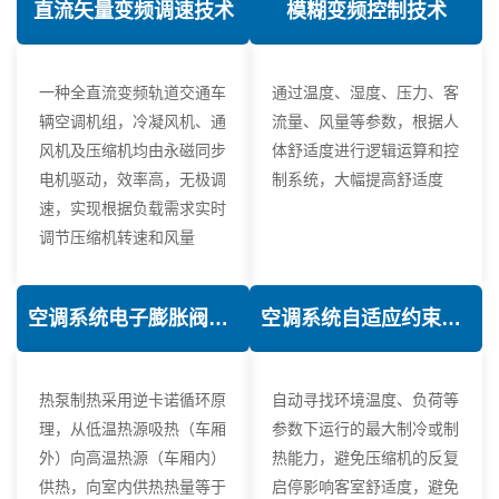
直流矢量变频调速技术
模糊变频控制技术
一种全直流变频轨道交通车
通过温度、湿度、压力、客
辆空调机组，冷凝风机、通
流量、风量等参数，根据人
风机及压缩机均由永磁同步
体舒适度进行逻辑运算和控
电机驱动，效率高，无极调
制系统，大幅提高舒适度
速，实现根据负载需求实时
调节压缩机转速和风量
空调系统电子膨胀阀热力学优化技术
空调系统自适应约束控制技术
热泵制热采用逆卡诺循环原
自动寻找环境温度、负荷等
理，从低温热源吸热（车厢
参数下运行的最大制冷或制
外）向高温热源（车厢内）
热能力，避免压缩机的反复
供热，向室内供热热量等于
启停影响客室舒适度，避免